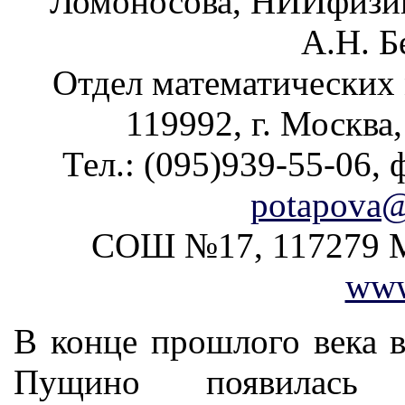
Ломоносова, НИИфизик
А.Н. Б
Отдел математических 
119992, г. Москва
Тел.: (095)939-55-06, 
potapova@
СОШ №17, 117279 Мо
www
В конце прошлого века 
Пущино появилась з